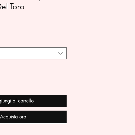
Del Toro
iungi al carrello
Acquista ora