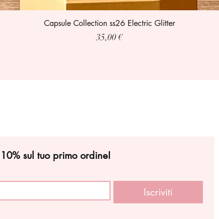
Capsule Collection ss26 Electric Glitter
Prezzo
35,00 €
l 10% sul tuo primo ordine!
Iscriviti