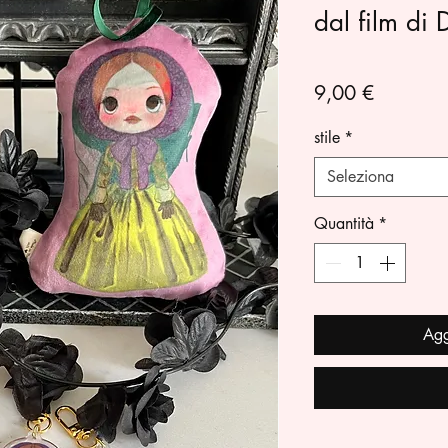
dal film di 
Prezzo
9,00 €
stile
*
Seleziona
Quantità
*
Agg