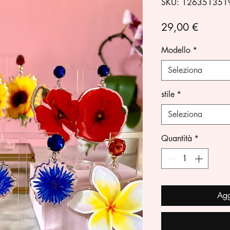
SKU: 126351351
Prezzo
29,00 €
Modello
*
Seleziona
stile
*
Seleziona
Quantità
*
Agg