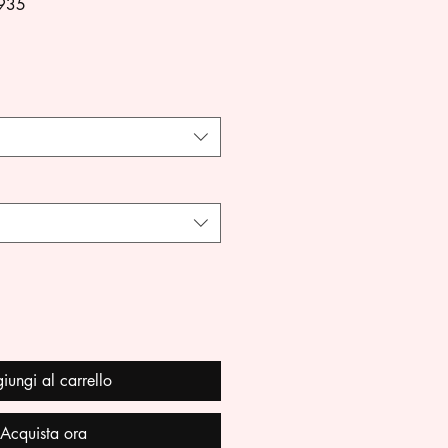
935
iungi al carrello
Acquista ora