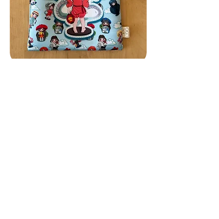
Borse Leeloo
Unisciti al Leeloo club e approfitta del 
10% sul tuo primo ordine!
Email
*
Iscriviti