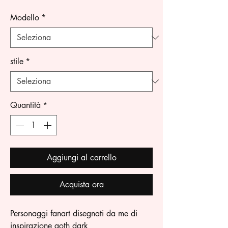
Modello
*
stile
*
Quantità
*
Aggiungi al carrello
Acquista ora
Personaggi fanart disegnati da me di
inspirazione goth dark