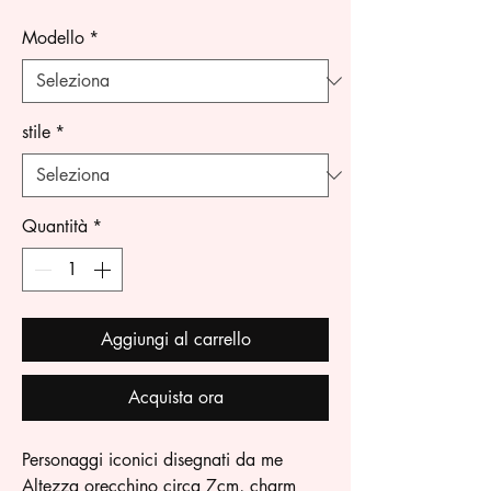
Modello
*
stile
*
Quantità
*
Aggiungi al carrello
Acquista ora
Personaggi iconici disegnati da me
Altezza orecchino circa 7cm, charm