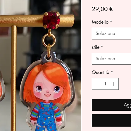
Prezzo
29,00 €
Modello
*
Seleziona
stile
*
Seleziona
Quantità
*
Agg