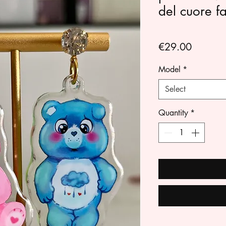
del cuore f
Price
€29.00
Model
*
Select
Quantity
*