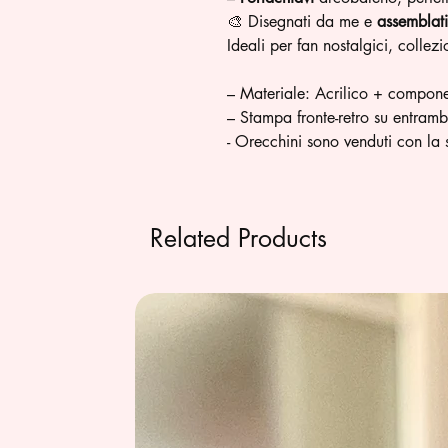
🎨 Disegnati da me e
assemblat
Ideali per fan nostalgici, collez
– Materiale: Acrilico + componen
– Stampa fronte-retro su entrambi 
- Orecchini sono venduti con la s
Related Products