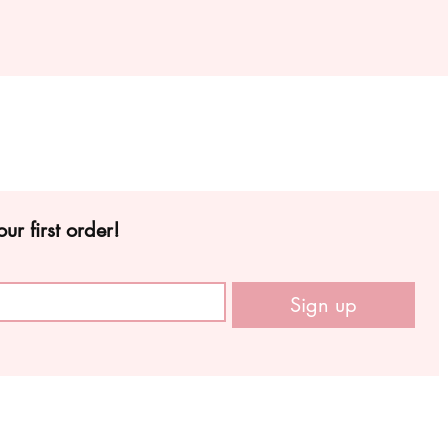
ur first order!
Sign up