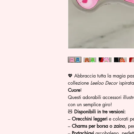
💖 Abbraccia tutta la magia pas
collezione
Leeloo Decor
ispirata
Cuore
!
Questi adorabili accessori illust
con un semplice giro!
🧸
Disponibili in tre versioni:
–
Orecchini leggeri
e colorati pe
–
Charms per borsa o zaino
, pe
–
Portachiavi
arcobaleno, perfet