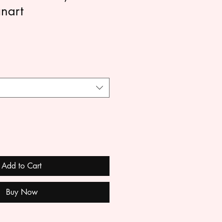
anart
Add to Cart
Buy Now