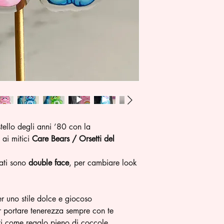
tello degli anni ’80 con la
 ai mitici
Care Bears / Orsetti del
rati sono
double face
, per cambiare look
r uno stile dolce e giocoso
r portare tenerezza sempre con te
ti come regalo pieno di coccole